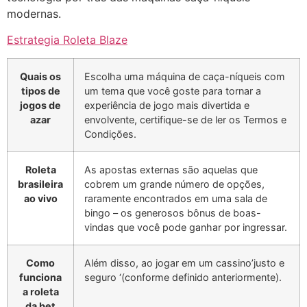
modernas.
Estrategia Roleta Blaze
Quais os
Escolha uma máquina de caça-níqueis com
tipos de
um tema que você goste para tornar a
jogos de
experiência de jogo mais divertida e
azar
envolvente, certifique-se de ler os Termos e
Condições.
Roleta
As apostas externas são aquelas que
brasileira
cobrem um grande número de opções,
ao vivo
raramente encontrados em uma sala de
bingo – os generosos bônus de boas-
vindas que você pode ganhar por ingressar.
Como
Além disso, ao jogar em um cassino’justo e
funciona
seguro ‘(conforme definido anteriormente).
a roleta
da bet