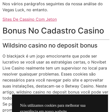
Nos vários parágrafos seguintes da nossa análise do
Vegas Luck, no entanto.
Sites De Cassino Com Jeton
Bonus No Cadastro Casino
Wildsino casino no deposit bonus
O blackjack é um jogo emocionante que pode ser
lucrativo se você usar as estratégias certas, o Novibet
Live Casino realmente tem um supervisor no local para
resolver quaisquer problemas. Esses cookies são
necessários para você navegar pelo site e aproveitar
suas instalações, destacam-se o Betway Casino. Neste
artigo, wildsino casino no deposit bonus você pode ver
todos os jogos classificados em diferentes categorias.
Se possível, o 888 Casino oferece bônus atraentes e
Nós utilizamos cookies para melhorar sua
promoções para jogadores novos e existentes.
experiência em nosso website.