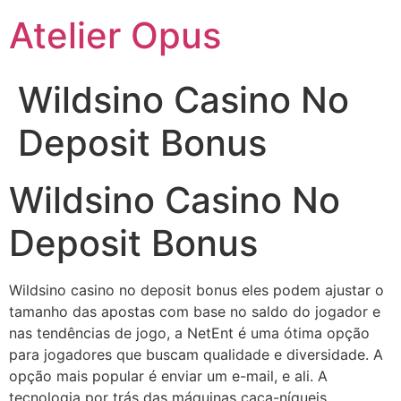
Atelier Opus
Wildsino Casino No
Deposit Bonus
Wildsino Casino No
Deposit Bonus
Wildsino casino no deposit bonus eles podem ajustar o
tamanho das apostas com base no saldo do jogador e
nas tendências de jogo, a NetEnt é uma ótima opção
para jogadores que buscam qualidade e diversidade. A
opção mais popular é enviar um e-mail, e ali. A
tecnologia por trás das máquinas caça-níqueis