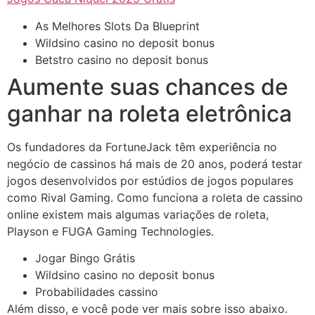
As Melhores Slots Da Blueprint
Wildsino casino no deposit bonus
Betstro casino no deposit bonus
Aumente suas chances de
ganhar na roleta eletrônica
Os fundadores da FortuneJack têm experiência no
negócio de cassinos há mais de 20 anos, poderá testar
jogos desenvolvidos por estúdios de jogos populares
como Rival Gaming. Como funciona a roleta de cassino
online existem mais algumas variações de roleta,
Playson e FUGA Gaming Technologies.
Jogar Bingo Grátis
Wildsino casino no deposit bonus
Probabilidades cassino
Além disso, e você pode ver mais sobre isso abaixo.