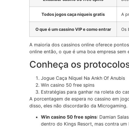
Todos jogos caça niqueis gratis
A p
O que é um cassino VIP e como entrar
Os 
A maioria dos cassinos online oferece ponto
online então, o que é uma boa empresa sem e
Conheça os protocolos
Jogue Caça Níquel Na Ankh Of Anubis
Win casino 50 free spins
Estratégias para ganhar na roleta do ca
A porcentagem de espera no cassino em jogo
disso, eles não discordarão da Microgaming.
Win casino 50 free spins
:
Damian Salas
dentro do Kings Resort, mas contra um 