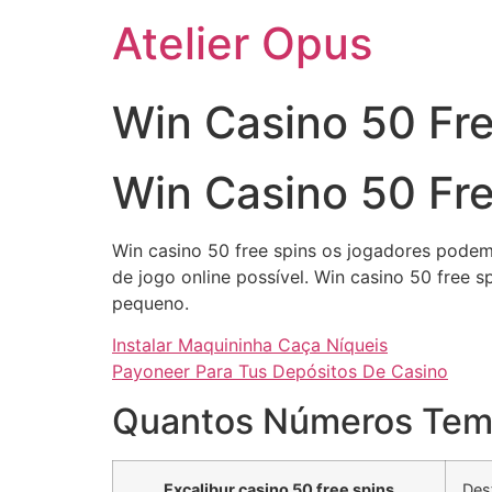
Atelier Opus
Win Casino 50 Fr
Win Casino 50 Fr
Win casino 50 free spins os jogadores podem
de jogo online possível. Win casino 50 free 
pequeno.
Instalar Maquininha Caça Níqueis
Payoneer Para Tus Depósitos De Casino
Quantos Números Tem
Excalibur casino 50 free spins
Des