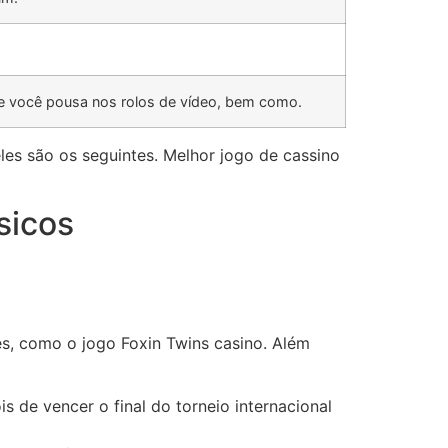
e você pousa nos rolos de vídeo, bem como.
les são os seguintes. Melhor jogo de cassino
sicos
s, como o jogo Foxin Twins casino. Além
de vencer o final do torneio internacional