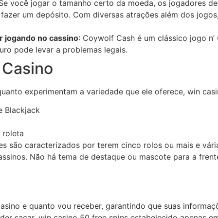
Se você jogar o tamanho certo da moeda, os jogadores deve
fazer um depósito. Com diversas atrações além dos jogos,
r jogando no cassino
:
Coywolf Cash é um clássico jogo n
uro pode levar a problemas legais.
 Casino
uanto experimentam a variedade que ele oferece, win casi
e Blackjack
 roleta
s são caracterizados por terem cinco rolos ou mais e vár
sinos. Não há tema de destaque ou mascote para a frent
 Casino e quanto vou receber, garantindo que suas informa
der sacar, win casino 50 free spins estabelecido apenas