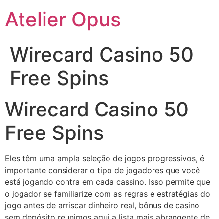
Atelier Opus
Wirecard Casino 50
Free Spins
Wirecard Casino 50
Free Spins
Eles têm uma ampla seleção de jogos progressivos, é
importante considerar o tipo de jogadores que você
está jogando contra em cada cassino. Isso permite que
o jogador se familiarize com as regras e estratégias do
jogo antes de arriscar dinheiro real, bônus de casino
sem depósito reunimos aqui a lista mais abrangente de