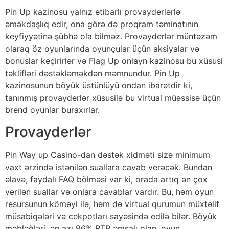
Pin Up kazinosu yalnız etibarlı provayderlərlə
əməkdaşlıq edir, ona görə də proqram təminatının
keyfiyyətinə şübhə ola bilməz. Provayderlər müntəzəm
olaraq öz oyunlarında oyunçular üçün aksiyalar və
bonuslar keçirirlər və Flag Up onlayn kazinosu bu xüsusi
təklifləri dəstəkləməkdən məmnundur. Pin Up
kazinosunun böyük üstünlüyü ondan ibarətdir ki,
tanınmış provayderlər xüsusilə bu virtual müəssisə üçün
brend oyunlar buraxırlar.
Provayderlər
Pin Way up Casino-dan dəstək xidməti sizə minimum
vaxt ərzində istənilən suallara cavab verəcək. Bundan
əlavə, faydalı FAQ bölməsi var ki, orada artıq ən çox
verilən suallar və onlara cavablar vardır. Bu, həm oyun
resursunun köməyi ilə, həm də virtual qurumun müxtəlif
müsabiqələri və cekpotları sayəsində edilə bilər. Böyük
məbləğləri, ən azı 96% RTP əmsalı olan, oyun