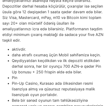
əməliyyatlarınızı asanlıqla həyata keçirə bilərsiniz.
Depozitlər dərhal hesaba köçürülür, çıxarışlar isə seçilən
üsula görə 12 dəqiqədən 1 saata qədər davam edə bilər.
Siz Visa, Mastercard, mPay, m10 və Bitcoin kimi toplam
sayı 20+ olan müxtəlif ödəniş üsulları ilə
əməliyyatlarınızı icra edə bilərsiniz. Platformanın təqdim
etdiyi minimum çıxarış məbləği də sadəcə your five AZN
təşkil edir.
aktivdir.
daha ətraflı oxumaq üçün Mobil səhifəmizə keçin.
Qeydiyyatdan keçdikdən və ilk depoziti etdikdən
dərhal sonra, hər bir oyunçu 700 AZN-ə qədər Pin
Up bonusu + 250 frispin əldə edə bilər.
Pin
Pin-Up Casino, Kurasao ada ölkəsindən rəsmi
lisenziya almış və qüsursuz reputasiyaya malik
lisenziyalı oyun portalıdır.
Belə bir sənəd oyunun tam təhlükəsizliyinə