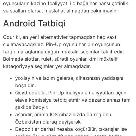
oyunçuların kazino fəaliyyəti ilə bağlı hər hansı çətinlik
və sualları olarsa, məsləhət almaqdan çəkinməyin.
Android Tətbiqi
Odur ki, en yeni alternativlər tapmaqdan heç vaxt
sıxılmayacaqsınız. Pin-Up oyunu hər bir oyunçunun
fərqli maraqlarına uyğun müxtəlif seçimlər təklif edir.
Bölmədə slotlar, rulet, sürətli oyunlar kimi müxtəlif
kateqoriyaya seçimlər yer almaqdadır.
yoxlayın və lazım gələrsə, cihazınızın yaddaşını
boşaldın.
Qeyd edək ki, Pin-Up maliyyə əməliyyatları üçün
əlavə komissiya tətbiq etmir və qazanclarınızı tam
şəkildə öədyir.
asandır, amma IOS cihazınızda da regionu
Özbəkistan olaraq dəyişərək
Depozitlər dərhal hesaba köçürülür, çıxarışlar isə