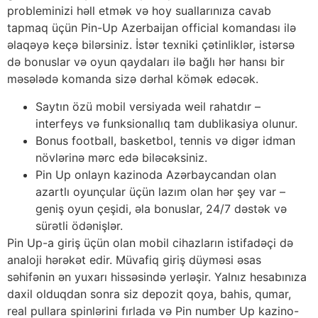
probleminizi həll etmək və hoy suallarınıza cavab
tapmaq üçün Pin-Up Azerbaijan official komandası ilə
əlaqəyə keçə bilərsiniz. İstər texniki çətinliklər, istərsə
də bonuslar və oyun qaydaları ilə bağlı hər hansı bir
məsələdə komanda sizə dərhal kömək edəcək.
Saytın özü mobil versiyada weil rahatdır –
interfeys və funksionallıq tam dublikasiya olunur.
Bonus football, basketbol, tennis və digər idman
növlərinə mərc edə biləcəksiniz.
Pin Up onlayn kazinoda Azərbaycandan olan
azartlı oyunçular üçün lazım olan hər şey var –
geniş oyun çeşidi, əla bonuslar, 24/7 dəstək və
sürətli ödənişlər.
Pin Up-a giriş üçün olan mobil cihazların istifadəçi də
analoji hərəkət edir. Müvafiq giriş düyməsi əsas
səhifənin ən yuxarı hissəsində yerləşir. Yalnız hesabınıza
daxil olduqdan sonra siz depozit qoya, bahis, qumar,
real pullara spinlərini fırlada və Pin number Up kazino-