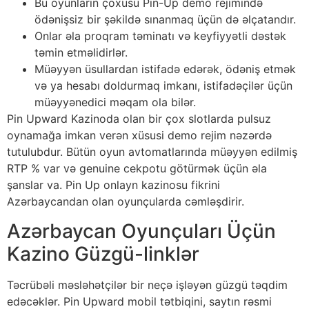
Bu oyunların çoxusu Pin-Up demo rejimində
ödənişsiz bir şəkildə sınanmaq üçün də əlçatandır.
Onlar əla proqram təminatı və keyfiyyətli dəstək
təmin etməlidirlər.
Müəyyən üsullardan istifadə edərək, ödəniş etmək
və ya hesabı doldurmaq imkanı, istifadəçilər üçün
müəyyənedici məqam ola bilər.
Pin Upward Kazinoda olan bir çox slotlarda pulsuz
oynamağa imkan verən xüsusi demo rejim nəzərdə
tutulubdur. Bütün oyun avtomatlarında müəyyən edilmiş
RTP % var və genuine cekpotu götürmək üçün əla
şanslar va. Pin Up onlayn kazinosu fikrini
Azərbaycandan olan oyunçularda cəmləşdirir.
Azərbaycan Oyunçuları Üçün
Kazino Güzgü-linklər
Təcrübəli məsləhətçilər bir neçə işləyən güzgü təqdim
edəcəklər. Pin Upward mobil tətbiqini, saytın rəsmi