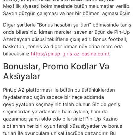
Məxfilik siyasəti bölmlməsində bütün məlumatlar verilib.
Saytın düzgün çalışması və hər bir bölməni açması üçün
Digər şərtlərlə “Bonus hesabın şərtləri” bölməsində tanış
onda bilərsiniz. İdman mərcləri sevənlər üçün də Pin-Up
Azərbaycan xüsusi təkliflərlə çıxış edir. Bonus football,
basketbol, tennis və digər idman növlərinə mərc edə
biləcəksiniz
https://pinup-giris-az-casino.com/
.
Bonuslar, Promo Kodlar Və
Aksi̇yalar
PinUp AZ platforması ilə bütün bu üstünlüklərdən
faydalanmaq üçün sadəcə bir neçə addımda
qeydiyyatdan keçməyiniz tələb olunur. Siz də geniş
seçimlərdən yararlanaraq həm əylənə, həm də
qazanmaq şansı əldə edə bilərsiniz! Pin-Up Kazino
slotlarının hər biri oyun fərqli xüsusiyyətlər və bonus
turları ilə oyunçulara unikal təcrübə qazandırır. Bu