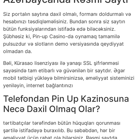
Siz portalın saytına daxil olmalı, formanı doldurmalı və
hesabınızı təsdiqləməlisiniz. Bundan sonra siz saytın
bütün funksiyalarından istifadə edə biləcəksiniz.
Şübhəsiz ki, Pin-up Casino-da oynamaq tamamilə
pulsuzdur və slotların demo versiyasında qeydiyyat
olmadan da.
Bəli, Kürasao lisenziyası ilə yanaşı SSL şifrlənməsi
sayəsində tam etibarlı və güvənilən bir saytdır. Əgər
mobil tətbiqi yükləyə bilmirsinizsə, əməliyyat sisteminizi
yeniləyin, internet bağlantınızı
Telefondan Pin Up Kazinosuna
Necə Daxil Olmaq Olar?
tərtibatçılar tərəfindən bütün hüquqları qorunması
şərtilə istifadəyə buraxılıb. Bu səbəbdən, hər bir
əməliyyat üçün rahat ola bilərsiniz. Rəsmi saytda