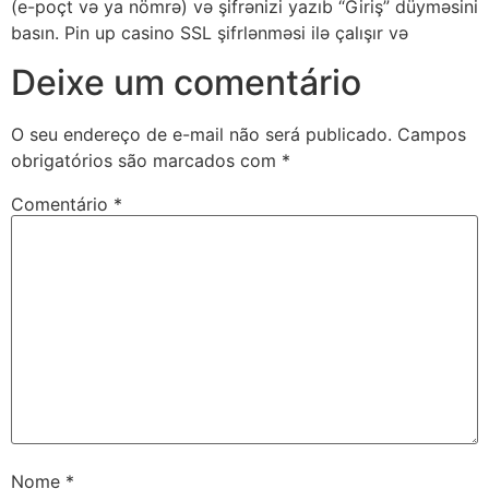
(e-poçt və ya nömrə) və şifrənizi yazıb “Giriş” düyməsini
basın. Pin up casino SSL şifrlənməsi ilə çalışır və
Deixe um comentário
O seu endereço de e-mail não será publicado.
Campos
obrigatórios são marcados com
*
Comentário
*
Nome
*